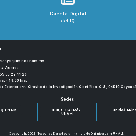
Gaceta Digital
del IQ
o
ccion@iquimica.unam.mx
 a Viernes
 55 56 22 44 26
rs. - 18:00 hrs.
to Exterior s/n, Circuito de la Investigación Científica, C.U., 04510 Coyoac
.
Sedes
IQ-UNAM
CCIQS-UAEMéx-
Unidad Méri
UNAM