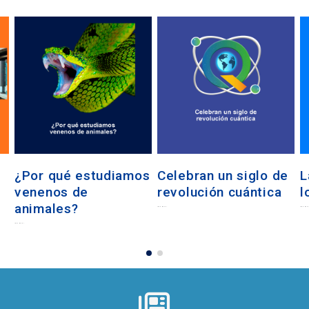
s
Celebran un siglo de
La conservación de
R
revolución cuántica
los glaciares
J
a
Por:...
Por:...
read more
read more
S
Por:...
read more