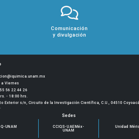
Comunicación
y divulgación
o
ccion@iquimica.unam.mx
 a Viernes
 55 56 22 44 26
rs. - 18:00 hrs.
to Exterior s/n, Circuito de la Investigación Científica, C.U., 04510 Coyoac
.
Sedes
IQ-UNAM
CCIQS-UAEMéx-
Unidad Méri
UNAM