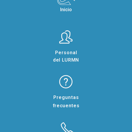
Inicio
Importante:
Esta técnica no es de RMN de imagen, por
lo tanto no se aplica en seres humanos. En
caso de requerir este tipo de servicios para
pacientes, considerar la siguiente liga:
Resonancia inb UNAM
Personal
del LURMN
Preguntas
frecuentes