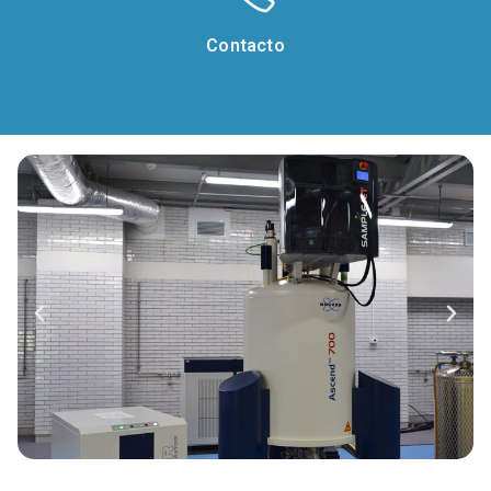
Contacto
Responsable del laboratorio: Dra. Nuria Esturau
nesturau@iquimica.unam.mx